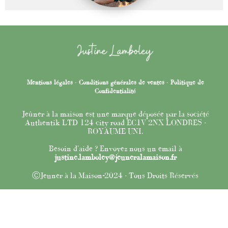
Mentions légales
-
Conditions générales de ventes
-
Politique de
Confidentialité
Jeûner à la maison est une marque déposée par la société
Authentik LTD 124 city road EC1V 2NX LONDRES -
ROYAUME UNI.
Besoin d'aide ? Envoyez nous un email à
justine.lamboley@jeuneralamaison.fr
ⒸJeuner à la Maison
-
2024 - Tous Droits Réservés