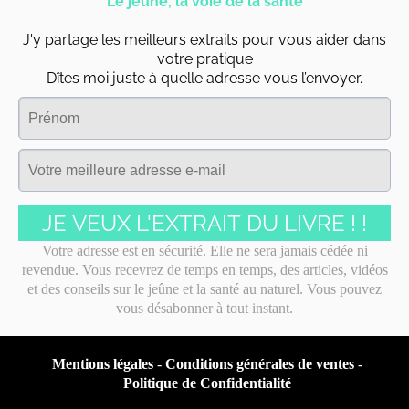
Le jeûne, la voie de la santé
J'y partage les meilleurs extraits pour vous aider dans
votre pratique
Dîtes moi juste à quelle adresse vous l’envoyer.
JE VEUX L'EXTRAIT DU LIVRE ! !
Votre adresse est en sécurité. Elle ne sera jamais cédée ni
revendue. Vous recevrez de temps en temps, des articles, vidéos
et des conseils sur le jeûne et la santé au naturel. Vous pouvez
vous désabonner à tout instant.
Mentions légales
-
Conditions générales de ventes
-
Politique de Confidentialité