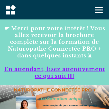
☛
Merci pour votre intérêt ! Vous
allez recevoir la brochure
complète sur la formation de
Naturopathe Connectée PRO +
dans quelques instants ⌛️
En attendant, lisez attentivement
ce qui suit 👇🏻