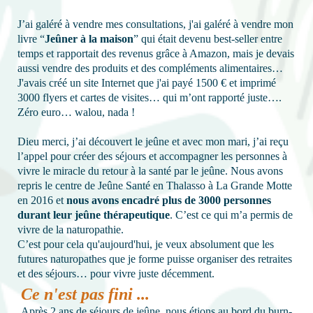
J’ai galéré à vendre mes consultations, j'ai galéré à vendre mon
livre “
Jeûner à la maison
” qui était devenu best-seller entre
temps et rapportait des revenus grâce à Amazon, mais je devais
aussi vendre des produits et des compléments alimentaires…
J'avais créé un site Internet que j'ai payé 1500 € et imprimé
3000 flyers et cartes de visites… qui m’ont rapporté juste….
Zéro euro… walou, nada !
Dieu merci, j’ai découvert le jeûne et avec mon mari, j’ai reçu
l’appel pour créer des séjours et accompagner les personnes à
vivre le miracle du retour à la santé par le jeûne. Nous avons
repris le centre de Jeûne Santé en Thalasso à La Grande Motte
en 2016 et
nous avons encadré plus de 3000 personnes
durant leur jeûne thérapeutique
. C’est ce qui m’a permis de
vivre de la naturopathie.
C’est pour cela qu'aujourd'hui, je veux absolument que les
futures naturopathes que je forme puisse organiser des retraites
et des séjours… pour vivre juste décemment.
Ce n'est pas fini ...
Après 2 ans de séjours de jeûne, nous étions au bord du burn-