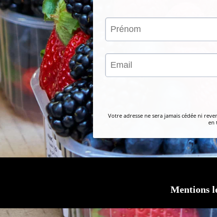
Votre adresse ne sera jamais cédée ni reve
en 
Mentions l