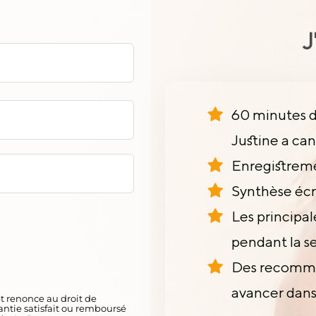
J
60 minutes d
Justine a can
Enregistreme
Synthèse écr
Les principal
pendant la s
Des recomma
avancer dans
et renonce au droit de
rantie satisfait ou remboursé