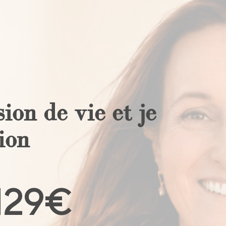
ion de vie et je
ion
129€