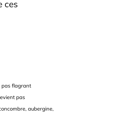
e ces
 pas flagrant
revient pas
, concombre, aubergine,