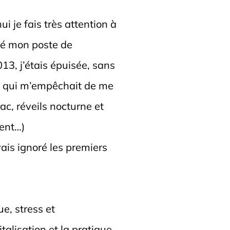
 je fais très attention à
tté mon poste de
13, j’étais épuisée, sans
le qui m’empêchait de me
ac, réveils nocturne et
ment…)
vais ignoré les premiers
ue, stress et
alisation et la pratique.