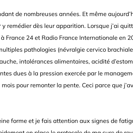
ndant de nombreuses années. Et même aujourd’hui
y remédier dès leur apparition. Lorsque j’ai qui
e à France 24 et Radio France Internationale en 20
multiples pathologies (névralgie cervico brachia
auche, intolérances alimentaires, acidité d’estom
entes dues à la pression exercée par le manage
rs mois pour remonter la pente. Ceci parce que j’a
eine forme et je fais attention aux signes de fatig
apidement en place le protocole de ma cure de revit