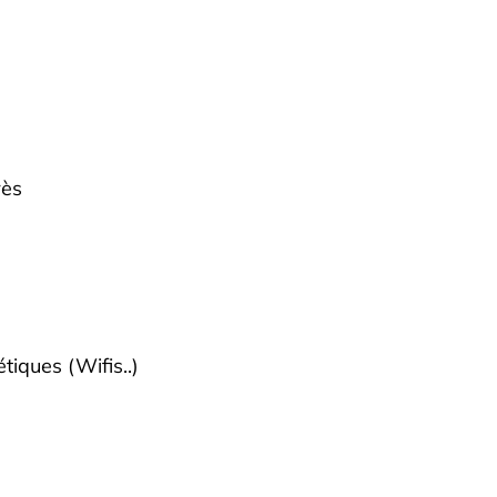
n
rès
tiques (Wifis..)