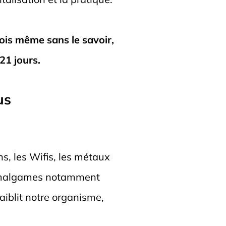
ois même sans le savoir,
21 jours.
us
s, les Wifis, les métaux
x amalgames notamment
aiblit notre organisme,