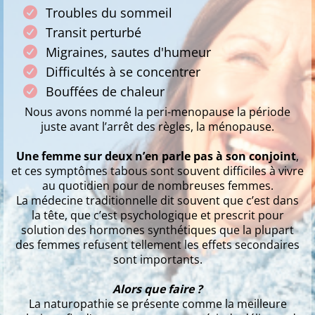
Troubles du sommeil
Transit perturbé
Migraines, sautes d'humeur
Difficultés à se concentrer
Bouffées de chaleur
Nous avons nommé la peri-menopause la période
juste avant l’arrêt des règles, la ménopause.
Une femme sur deux n’en parle pas à son conjoint
,
et ces symptômes tabous sont souvent difficiles à vivre
au quotidien pour de nombreuses femmes.
La médecine traditionnelle dit souvent que c’est dans
la tête, que c’est psychologique et prescrit pour
solution des hormones synthétiques que la plupart
des femmes refusent tellement les effets secondaires
sont importants.
Alors que faire ?
La naturopathie se présente comme la meilleure