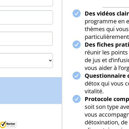
___________
Des vidéos clai
programme en ent
thèmes qui vous 
particulièrement
Des fiches prat
réunir les points
de jus et d’infu
vous aider à l’or
Questionnaire 
détox qui vous co
vitalité.
Protocole comp
soit son type av
vous accompagne
détoxination, de 