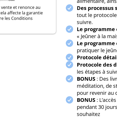
alimentaire, ains
e vente et renonce au
Des processus 
ela affecte la garantie
tout le protocole 
re les Conditions
suivre.
Le programme
« Jeûner à la ma
Le programme
pratiquer le jeûn
Protocole détai
Protocole des d
les étapes à suiv
BONUS
: Des liv
méditation, de s
pour revenir au 
BONUS
: L’accè
pendant 30 jours
souhaitez