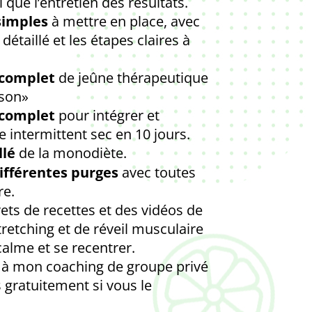
i que l’entretien des résultats.
simples
à mettre en place, avec
détaillé et les étapes claires à
 complet
de jeûne thérapeutique
ison»
 complet
pour intégrer et
e intermittent sec en 10 jours.
llé
de la monodiète.
ifférentes purges
avec toutes
re.
rets de recettes et des vidéos de
tretching et de réveil musculaire
calme et se recentrer.
s à mon coaching de groupe privé
 gratuitement si vous le