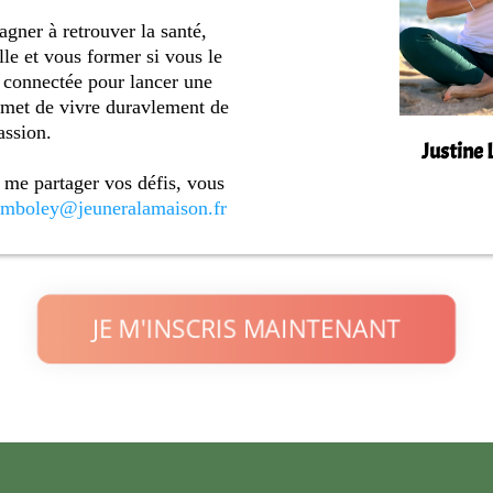
gner à retrouver la santé,
lle et vous former si vous le
e connectée pour lancer une
ermet de vivre duravlement de
assion.
Justine
t me partager vos défis, vous
lamboley@jeuneralamaison.fr
JE M'INSCRIS MAINTENANT