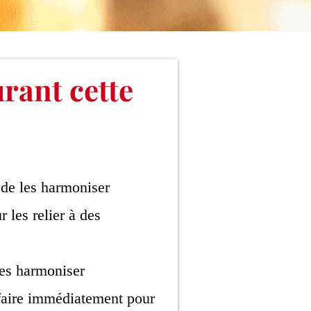
urant cette
t de les harmoniser
 les relier à des
les harmoniser
 faire immédiatement pour