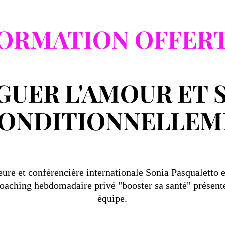
ORMATION OFFER
UER L'AMOUR ET 
CONDITIONNELLEM
eure et conférencière internationale Sonia Pasqualetto e
 coaching hebdomadaire privé "booster sa santé" présent
équipe.