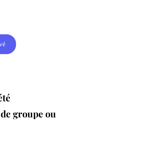
vé
été
 de groupe ou