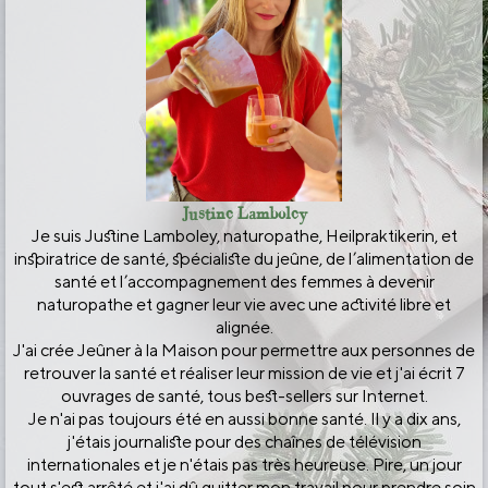
Justine Lamboley
Je suis Justine Lamboley, naturopathe, Heilpraktikerin, et
inspiratrice de santé, spécialiste du jeûne, de l’alimentation de
santé et l’accompagnement des femmes à devenir
naturopathe et gagner leur vie avec une activité libre et
alignée.
J'ai crée Jeûner à la Maison pour permettre aux personnes de
retrouver la santé et réaliser leur mission de vie et j'ai écrit 7
ouvrages de santé, tous best-sellers sur Internet.
Je n'ai pas toujours été en aussi bonne santé. Il y a dix ans,
j'étais journaliste pour des chaînes de télévision
internationales et je n'étais pas très heureuse. Pire, un jour
tout s'est arrêté et j'ai dû quitter mon travail pour prendre soin